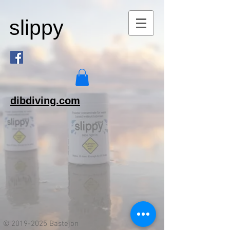
slippy
dibdiving.com
©
2019-2025
Bastejon